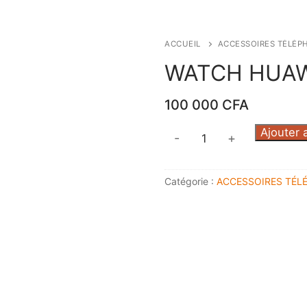
ACCUEIL
ACCESSOIRES TÉLÉP
WATCH HUAWE
100 000
CFA
quantité
Ajouter 
-
+
de
WATCH
Catégorie :
ACCESSOIRES TÉL
HUAWEI
FIT
3