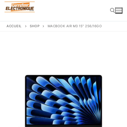
Aller
au
contenu
ACCUEIL
SHOP
MACBOOK AIR M3 15″ 256/16GO
Rechercher :