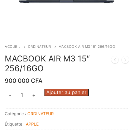
ACCUEIL
ORDINATEUR
MACBOOK AIR M3 15″ 256/16GO
MACBOOK AIR M3 15″
256/16GO
900 000
CFA
quantité
Ajouter au panier
-
+
de
MACBOOK
Catégorie :
ORDINATEUR
AIR
M3
Étiquette :
APPLE
15"