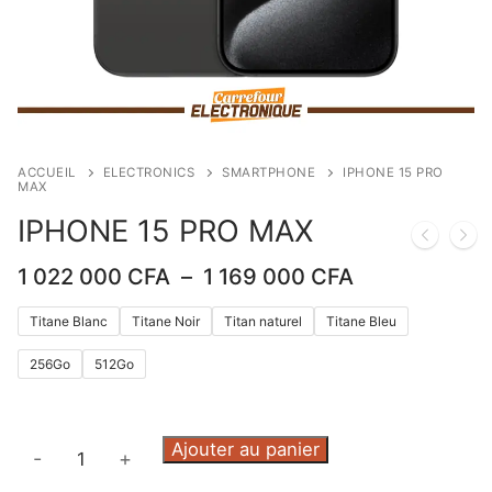
ACCUEIL
ELECTRONICS
SMARTPHONE
IPHONE 15 PRO
MAX
IPHONE 15 PRO MAX
Plage
1 022 000
CFA
–
1 169 000
CFA
de
prix :
Titane Blanc
Titane Noir
Titan naturel
Titane Bleu
1
022
256Go
512Go
000 CFA
à
1
quantité
169
Ajouter au panier
-
+
000 CFA
de